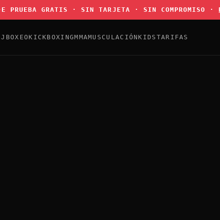
DE PRUEBA GRATIS · SIN TARJETA · SIN COMPROMISO ·
JJ
BOXEO
KICKBOXING
MMA
MUSCULACIÓN
KIDS
TARIFAS