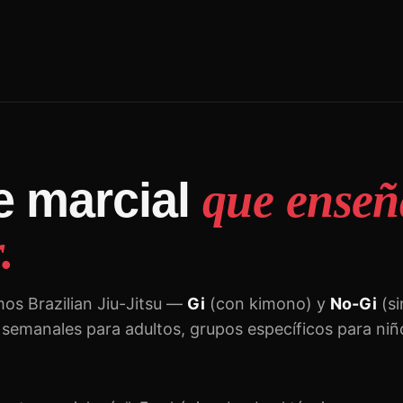
te marcial
que enseñ
.
mos Brazilian Jiu-Jitsu —
Gi
(con kimono) y
No-Gi
(si
s semanales para adultos, grupos específicos para ni