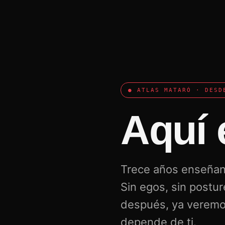
● ATLAS MATARÓ · DESD
Aquí
Trece años enseñand
Sin egos, sin postur
después, ya veremos
depende de ti.