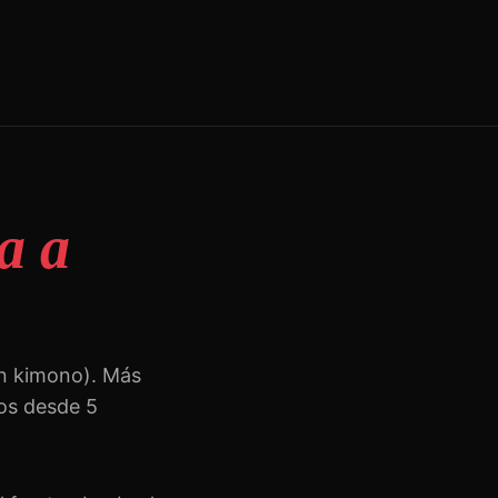
a a
n kimono). Más
ños desde 5