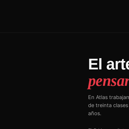
El ar
pensar
En Atlas trabaja
de treinta clase
años.