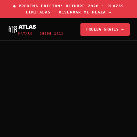
● PRÓXIMA EDICIÓN: OCTUBRE 2026 · PLAZAS
LIMITADAS ·
RESERVAR MI PLAZA →
ATLAS
PRUEBA GRATIS →
MATARÓ · DESDE 2013