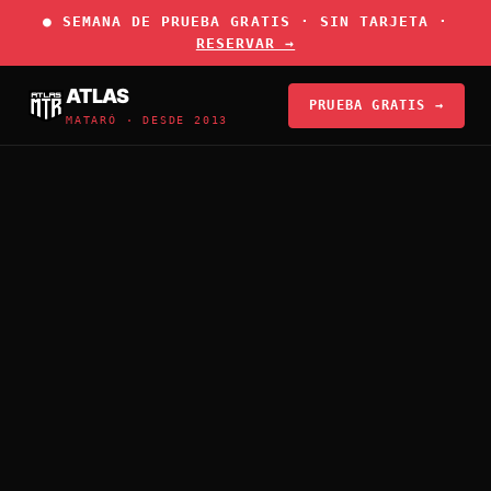
● SEMANA DE PRUEBA GRATIS · SIN TARJETA ·
RESERVAR →
ATLAS
PRUEBA GRATIS →
MATARÓ · DESDE 2013