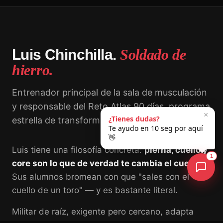
Luis Chinchilla.
Soldado de
hierro.
Entrenador principal de la sala de musculación
y responsable del Reto Atlas 90 días, programa
×
¿Tienes dudas?
estrella de transformación física.
Te ayudo en 10 seg por aquí
👋
Luis tiene una filosofía concreta:
pierna, cuello y
1
core son lo que de verdad te cambia el cuerpo
.
Sus alumnos bromean con que "sales con el
cuello de un toro" — y es bastante literal.
Militar de raíz, exigente pero cercano, adapta