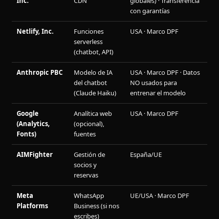
Inc.
CDN
globales) · Transferencia
con garantías
Netlify, Inc.
Funciones
USA · Marco DPF
serverless
(chatbot, API)
Anthropic PBC
Modelo de IA
USA · Marco DPF · Datos
del chatbot
NO usados para
(Claude Haiku)
entrenar el modelo
Google
Analítica web
USA · Marco DPF
(Analytics,
(opcional),
Fonts)
fuentes
AIMFighter
Gestión de
España/UE
socios y
reservas
Meta
WhatsApp
UE/USA · Marco DPF
Platforms
Business (si nos
escribes)