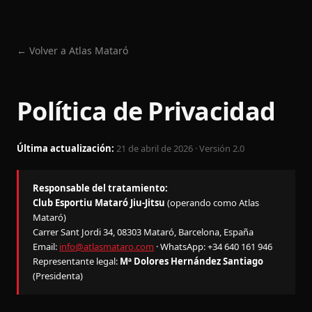
← Volver a Atlas Mataró
Política de Privacidad
Última actualización:
21 de abril de 2026 · Versión 2.0
Responsable del tratamiento:
Club Esportiu Mataró Jiu-Jitsu
(operando como Atlas
Mataró)
Carrer Sant Jordi 34, 08303 Mataró, Barcelona, España
Email:
info@atlasmataro.com
· WhatsApp: +34 640 161 946
Representante legal:
Mª Dolores Hernández Santiago
(Presidenta)