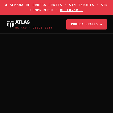
● SEMANA DE PRUEBA GRATIS · SIN TARJETA · SIN
COMPROMISO ·
RESERVAR →
ATLAS
PRUEBA GRATIS →
MATARÓ · DESDE 2013