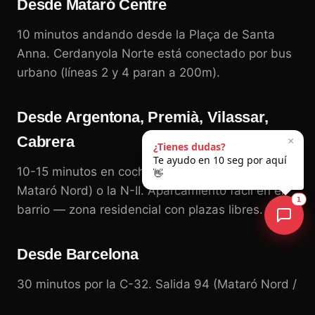
Desde Mataró Centre
10 minutos andando desde la Plaça de Santa
Anna. Cerdanyola Norte está conectado por bus
urbano (líneas 2 y 4 paran a 200m).
Desde Argentona, Premià, Vilassar,
Cabrera
×
¿Tienes dudas?
Te ayudo en 10 seg por aquí
10-15 minutos en coche por la C-32 (salida
👋
Mataró Nord) o la N-II. Aparcamiento fácil en el
1
barrio — zona residencial con plazas libres.
Desde Barcelona
30 minutos por la C-32. Salida 94 (Mataró Nord /
Cerdanyola Norte). Si vienes en tren: Renfe R1