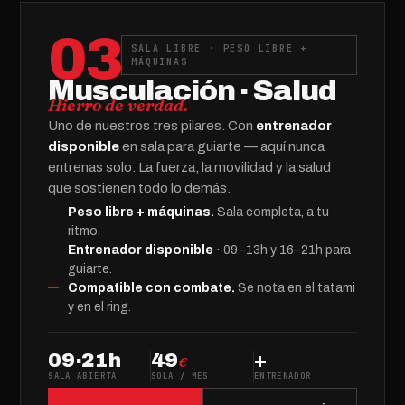
03
SALA LIBRE · PESO LIBRE +
MÁQUINAS
Musculación · Salud
Hierro de verdad.
Uno de nuestros tres pilares. Con
entrenador
disponible
en sala para guiarte — aquí nunca
entrenas solo. La fuerza, la movilidad y la salud
que sostienen todo lo demás.
Peso libre + máquinas.
Sala completa, a tu
ritmo.
Entrenador disponible
· 09–13h y 16–21h para
guiarte.
Compatible con combate.
Se nota en el tatami
y en el ring.
09·21h
49
+
€
SALA ABIERTA
SOLA / MES
ENTRENADOR