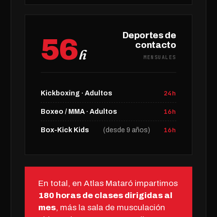
Deportes de
56
contacto
h
MENSUALES
24h
Kickboxing · Adultos
16h
Boxeo / MMA · Adultos
16h
Box-Kick Kids
(desde 9 años)
En total, en Atlas Mataró impartimos
180 horas de clases dirigidas al
mes
, más la sala de musculación