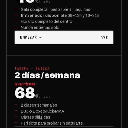
€
/ mes
Sala completa · peso libre + máquinas
Entrenador disponible
09–13h y 16–21h
Horario completo del centro
Nunca entrenas solo
EMPEZAR →
49€
TARIFA · BÁSICA
2 días / semana
a tu ritmo
68
€
/ mes
2 clases semanales
BJJ
o
Boxeo/Kick/MMA
Clases dirigidas
Perfecta para probar sin saturarte