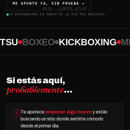
ME APUNTO YA, SIN PRUEBA →
BAJA · CONOCE ATLAS
TE RESPONDEMOS EN MENOS DE 10 MIN POR WHATSAPP
ITSU
BOXEO
KICKBOXING
M
Si estás aquí,
probablemente
…
Te apetece
empezar algo nuevo
y estás
1
buscando un sitio donde sentirte cómodo
desde el primer día.