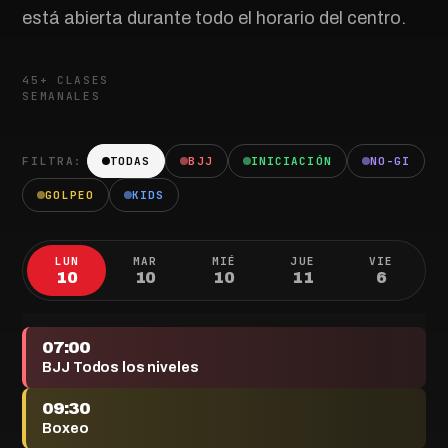
está abierta durante todo el horario del centro.
45+ CLASES
SEMANALES
FILTRA:
TODAS
BJJ
INICIACIÓN
NO-GI
GOLPEO
KIDS
LUN
MAR
MIÉ
JUE
VIE
10
10
10
11
6
07:00
BJJ Todos los niveles
09:30
Boxeo