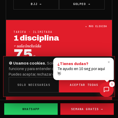
BJJ →
GOLPEO →
TARIFA · ILIMITADA
1 disciplina
+ sala incluida
75
€
/ mes
×
🍪 Usamos cookies.
Solo las necesarias para que la web
¿Tienes dudas?
Clases
ilimitadas
de tu disciplina
funcione y para entender cómo se usa (Google Analytics).
Te ayudo en 10 seg por aquí
BJJ
o
Boxeo/Kick/MMA
👋
Puedes aceptar, rechazar o leer más en
política de cookies
.
Sala musculación
incluida
La opción más completa para empezar
1
SOLO NECESARIAS
ACEPTAR TODAS
BJJ →
GOLPEO →
WHATSAPP
SEMANA GRATIS →