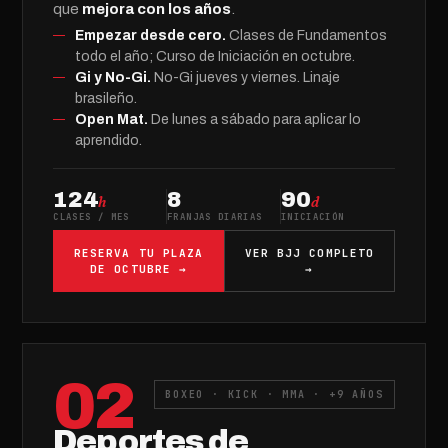
que
mejora con los años
.
Empezar desde cero.
Clases de Fundamentos
todo el año; Curso de Iniciación en octubre.
Gi y No-Gi.
No-Gi jueves y viernes. Linaje
brasileño.
Open Mat.
De lunes a sábado para aplicar lo
aprendido.
124
8
90
h
d
CLASES / MES
FRANJAS DIARIAS
INICIACIÓN
RESERVA TU PLAZA
VER BJJ COMPLETO
DE OCTUBRE →
→
02
BOXEO · KICK · MMA · +9 AÑOS
Deportes de