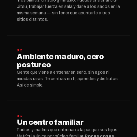
Tres pilares, un solo gimnasio. Puedes entrenar Jiu-
Jitsu, trabajar fuerza en sala y darle a los sacos en la
misma semana — sin tener que apuntarte a tres
sitios distintos.
02
Ambiente maduro, cero
postureo
Gente que viene a entrenar en serio, sin egos ni
miradas raras. Te centras en ti, aprendes y disfrutas.
Así de simple.
03
Un centro familiar
Padres y madres que entrenan a la par que sus hijos.
Matrícula única por núcleo familiar.
Pocas cosas