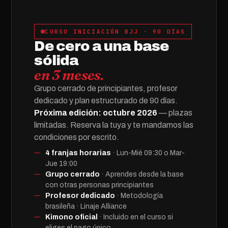
CURSO INICIACIÓN BJJ · 90 DÍAS
De cero a una base
sólida
en 3 meses.
Grupo cerrado de principiantes, profesor
dedicado y plan estructurado de 90 días.
Próxima edición: octubre 2026
— plazas
limitadas. Reserva la tuya y te mandamos las
condiciones por escrito.
4 franjas horarias
· Lun-Mié 09:30 o Mar-
Jue 19:00
Grupo cerrado
· Aprendes desde la base
con otras personas principiantes
Profesor dedicado
· Metodología
brasileña · Linaje Alliance
Kimono oficial
· Incluido en el curso si
eliges el pago único