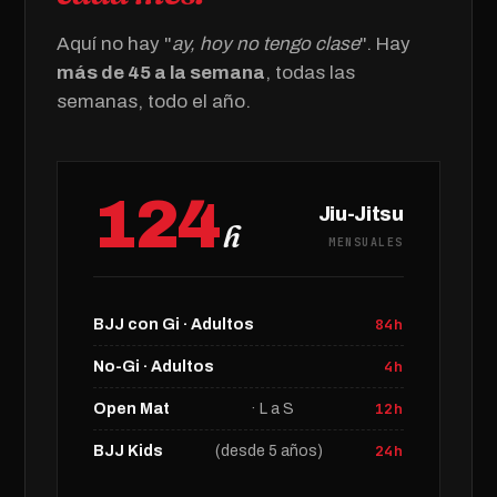
Aquí no hay "
ay, hoy no tengo clase
". Hay
más de 45 a la semana
, todas las
semanas, todo el año.
124
Jiu-Jitsu
h
MENSUALES
84h
BJJ con Gi · Adultos
4h
No-Gi · Adultos
12h
Open Mat
· L a S
24h
BJJ Kids
(desde 5 años)