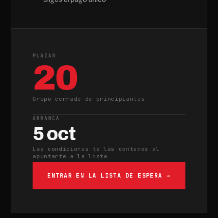
PLAZAS
20
Grupo cerrado de principiantes
ARRANCA
5 oct
Las condiciones te las contamos al
apuntarte a la lista
ENTRAR EN LA LISTA DE ESPERA →