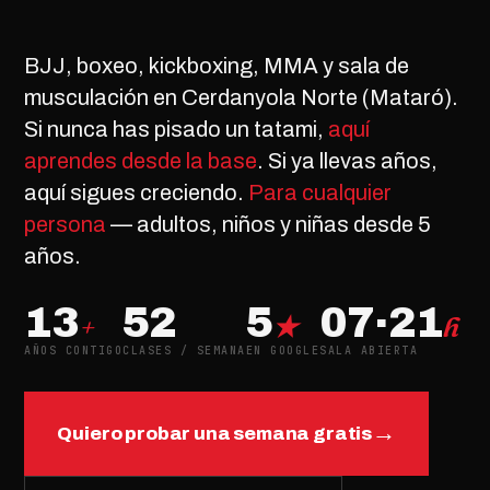
BJJ, boxeo, kickboxing, MMA y sala de
musculación en Cerdanyola Norte (Mataró).
Si nunca has pisado un tatami,
aquí
aprendes desde la base
. Si ya llevas años,
aquí sigues creciendo.
Para cualquier
persona
— adultos, niños y niñas desde 5
años.
13
52
5
07·21
+
★
h
AÑOS CONTIGO
CLASES / SEMANA
EN GOOGLE
SALA ABIERTA
→
Quiero probar una semana gratis