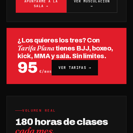
APUNTARME A LA
VER MUSCULACIÓN
SALA →
→
¿Los quieres los tres? Con
Tarifa Plana
tienes BJJ, boxeo,
kick, MMA y sala. Sin límites.
95
VER TARIFAS →
€/mes
VOLUMEN REAL
180 horas de clases
cada mes.