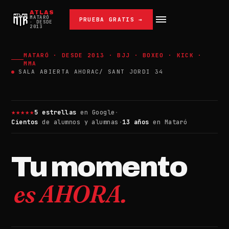
ATLAS
MATARÓ
PRUEBA GRATIS →
· DESDE
2013
MATARÓ · DESDE 2013 · BJJ · BOXEO · KICK ·
MMA
SALA ABIERTA AHORA
C/ SANT JORDI 34
★★★★★
5 estrellas
en Google
·
Cientos
de alumnos y alumnas
·
13 años
en Mataró
Tu momento
es AHORA.