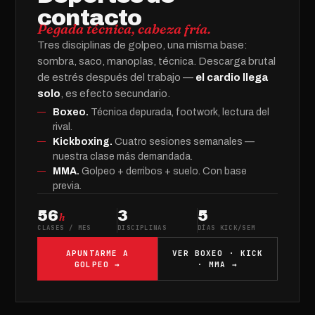
contacto
Pegada técnica, cabeza fría.
Tres disciplinas de golpeo, una misma base:
sombra, saco, manoplas, técnica. Descarga brutal
de estrés después del trabajo —
el cardio llega
solo
, es efecto secundario.
Boxeo
.
Técnica depurada, footwork, lectura del
rival.
Kickboxing
.
Cuatro sesiones semanales —
nuestra clase más demandada.
MMA
.
Golpeo + derribos + suelo. Con base
previa.
56
3
5
h
CLASES / MES
DISCIPLINAS
DÍAS KICK/SEM
APUNTARME A
VER BOXEO · KICK
GOLPEO →
· MMA →